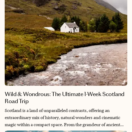
blue light during Polar Night, when the sun doesn’t rise for
weeks — just as in summer, it never sets. Wildlife like reindeer
and Arctic foxes roam freely, and the constant awareness of
nearby polar bears adds to a thrilling sense of wilderness and
wonder. Visiting this surreal, icy frontier feels like stepping into
another world.
Wild & Wondrous: The Ultimate 1-Week Scotland
Road Trip
Scotland is a land of unparalleled contrasts, offering an
extraordinary mix of history, natural wonders and cinematic
magic within a compact space. From the grandeur of ancient
castles and aristocratic heritage to the mystical landscapes of