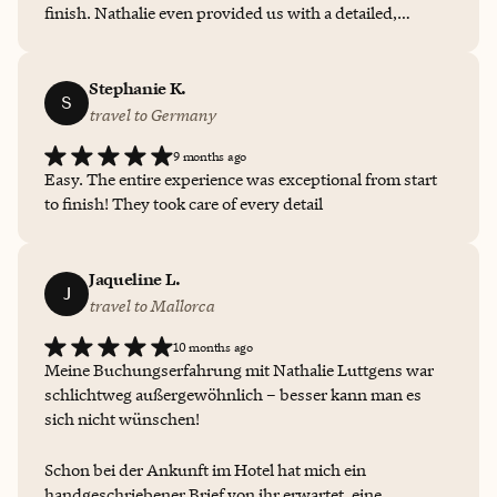
finish. Nathalie even provided us with a detailed,
chronological list of London’s highlights for each day,
which made our trip incredibly easy and enjoyable. We
felt very well taken care of and would book with her
Stephanie K.
S
again anytime—highly recommended!
travel to Germany
9 months ago
Easy. The entire experience was exceptional from start
to finish! They took care of every detail
Jaqueline L.
J
travel to Mallorca
10 months ago
Meine Buchungserfahrung mit Nathalie Luttgens war
schlichtweg außergewöhnlich – besser kann man es
sich nicht wünschen!
Schon bei der Ankunft im Hotel hat mich ein
handgeschriebener Brief von ihr erwartet, eine