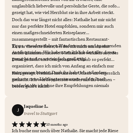
unglaublich liebevolle und persönliche Geste, die sofort
gezeigt hat, wie viel Herzblut sie in ihre Arbeit steckt.
Doch das war längst nicht alles: Nathalie hat mir nicht
nur das perfekte Hotel empfohlen, sondern mir auch
einen maßgeschneiderten Reiseplaner
zusammengestellt – mit fantastischen Restaurant-
Tipps, wunderschönen Wanderrouten und spannenden
Es war die erste Reise, bei der ich mich um absolut
Ausflugszielen. Wir haben tatsächlich fast alles davon
nichts kümmern musste. Nathalie hat wirklich an jedes
gemacht und es war einfach großartig!
Detail gedacht und den gesamten Urlaub so perfekt
organisiert, dass ich mich von Anfang an einfach nur
entspannen konnte. Dank ihr habe ich außerdem
Kurz gesagt: Nathalie hat unseren Urlaub unvergesslich
mehrere neue Lieblingsrestaurants auf der Insel
gemacht. Ich würde jederzeit wieder mit ihr buchen –
entdeckt, die ich ohne ihre Empfehlungen niemals
besser geht’s nicht!
gefunden hätte.
Jaqueline L.
J
travel to Stuttgart
10 months ago
Ich buche nur noch über Nathalie. Sie macht jede Riese