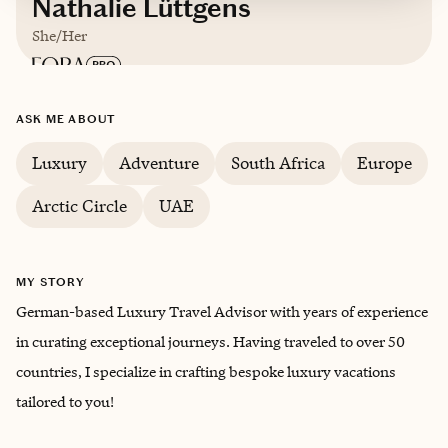
Nathalie Lüttgens
She/Her
Based in
Germany
ASK ME ABOUT
Luxury
Adventure
South Africa
Europe
German, English
Arctic Circle
UAE
MY STORY
German-based Luxury Travel Advisor with years of experience
in curating exceptional journeys. Having traveled to over 50
countries, I specialize in crafting bespoke luxury vacations
tailored to you!