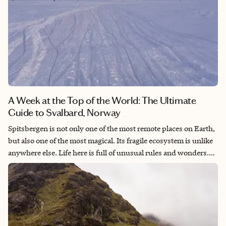
A Week at the Top of the World: The Ultimate
Guide to Svalbard, Norway
Spitsbergen is not only one of the most remote places on Earth,
but also one of the most magical. Its fragile ecosystem is unlike
anywhere else. Life here is full of unusual rules and wonders.
The main modes of transport are snowmobiles and dog sleds.
Due to limited medical and burial infrastructure, you're not
allowed to give birth or die on the island. Longyearbyen, the
main settlement, is home to only around 2,400 residents, with
just a few dozen born on Svalbard itself. There are no trees or
natural vegetation. The island is famous for its otherworldly