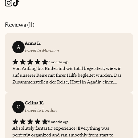
Reviews (
11
)
Anna L.
A
travel to Morocco
7 months ago
Von Anfang bis Ende sind wir total begeistert, wie wir
auf unserer Reise mit Ihrer Hilfe begleitet wurden. Das
Zusammenstellen der Reise, Hotel in Agadir, einen
vernünftigen Leihwagen gemietet, unser Camp in
Agafay, von da aus nach Marrakesch, alles passte
wunderbar. Vielen, vielen Dank für Ihre Mühe! Wir
Celina K.
C
werden Sie überall weiter empfehlen und unsere
travel to London
zukünftigen Reisen immer über Sie buchen. Machen Sie
9 months ago
weiter so !
Absolutely fantastic experience! Everything was
perfectly organized and ran smoothly from start to