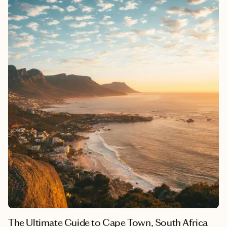
Glencoe and the Devil’s Pulpit, every corner tells a story. Film
lovers will recognize iconic locations like the Glenfinnan
Viaduct from Harry Potter and the dramatic backdrops of James
Bond. Beyond its breathtaking scenery, Scotland captivates
with luxurious historic hotels. There are world-class
restaurants, and the warmth of its people — making every
traveler feel instantly at home. Unexpectedly, Scotland is also a
dream destination for beach lovers, boasting over 30,000 lochs
and countless hidden bays, turquoise waters and white-sand
beaches that rival those of the Caribbean.
The Ultimate Guide to Cape Town, South Africa